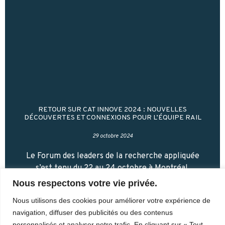
RETOUR SUR CAT INNOVE 2024 : NOUVELLES
DÉCOUVERTES ET CONNEXIONS POUR L’ÉQUIPE RAIL
29 octobre 2024
Le Forum des leaders de la recherche appliquée
s’est tenu du 22 au 24 octobre à Montréal.
Récemment reconnu comme un Centre d’accès à la
Nous respectons votre vie privée.
technologie et membre de Tech-Accès
Nous utilisons des cookies pour améliorer votre expérience de
navigation, diffuser des publicités ou des contenus
Lire la suite
personnalisés et analyser notre trafic. En cliquant sur « Tout