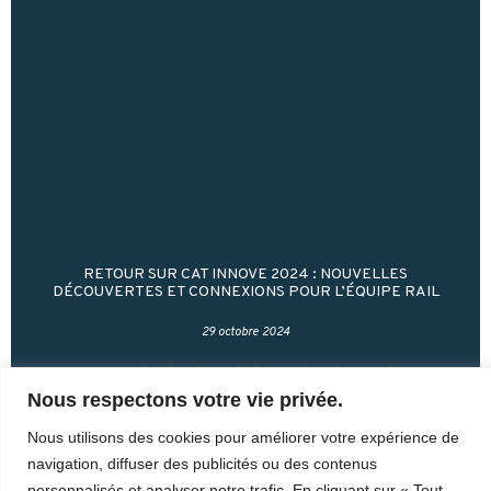
RETOUR SUR CAT INNOVE 2024 : NOUVELLES
DÉCOUVERTES ET CONNEXIONS POUR L’ÉQUIPE RAIL
29 octobre 2024
Le Forum des leaders de la recherche appliquée
Nous respectons votre vie privée.
s’est tenu du 22 au 24 octobre à Montréal.
Récemment reconnu comme un Centre d’accès à la
Nous utilisons des cookies pour améliorer votre expérience de
technologie et membre de Tech-Accès
navigation, diffuser des publicités ou des contenus
personnalisés et analyser notre trafic. En cliquant sur « Tout