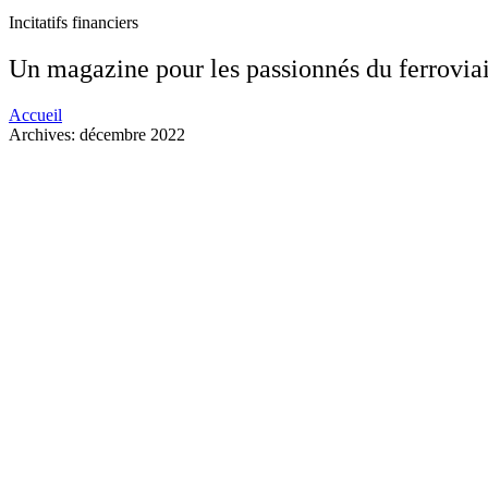
Incitatifs financiers
Un magazine pour les passionnés du ferroviai
Accueil
Archives: décembre 2022
LE CENTRE RAIL BIEN PRÉSENT À LA TOUTE PREMIÈR
18 juin 2026
La toute première édition de la Semaine de l’innov
d’enseignement supérieur
Lire la suite